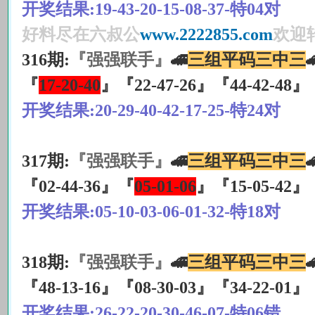
开奖结果:19-43-20-15-08-37-特04对
好料尽在六叔公
www.2222855.com
欢迎
316期:
『强强联手』
🚄
三组平码三中三

『
17-20-40
』『22-47-26』『44-42-48』
开奖结果:20-29-40-42-17-25-特24对
317期:
『强强联手』
🚄
三组平码三中三

『02-44-36』『
05-01-06
』『15-05-42』
开奖结果:05-10-03-06-01-32-特18对
318期:
『强强联手』
🚄
三组平码三中三

『48-13-16』『08-30-03』『34-22-01』
开奖结果:26-22-20-30-46-07-特06错