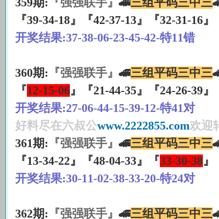
359期:
『强强联手』
🚄
三组平码三中三

『39-34-18』
『42-37-13』『32-31-16』
开奖结果:37-38-06-23-45-42-特11错
360期:
『强强联手』
🚄
三组平码三中三

『
12-15-06
』
『21-44-35』『24-26-39』
开奖结果:27-06-44-15-39-12-特41对
好料尽在六叔公
www.2222855.com
欢迎
361期:
『强强联手』
🚄
三组平码三中三

『13-34-22』
『48-04-33』『
33-30-38
』
开奖结果:30-11-02-38-33-20-特24对
362期:
『强强联手』
🚄
三组平码三中三
