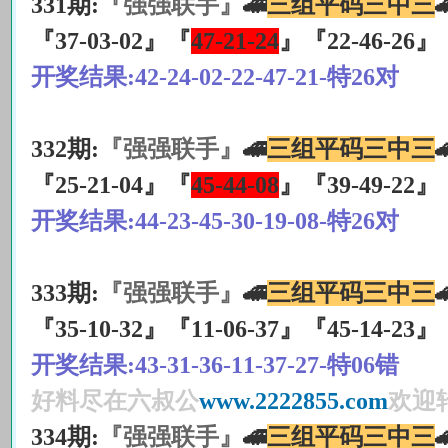
331期:
『强强联手』
🚄
三组平码三中三

『37-03-02』『
47-21-24
』『22-46-26』
开奖结果:42-24-02-22-47-21-特26对
332期:
『强强联手』
🚄
三组平码三中三

『25-21-04』『
45-44-08
』『39-49-22』
开奖结果:44-23-45-30-19-08-特26对
333期:
『强强联手』
🚄
三组平码三中三

『35-10-32』『11-06-37』『45-14-23』
开奖结果:43-31-36-11-37-27-特06错
好料尽在六叔公
www.2222855.com
欢迎
334期:
『强强联手』
🚄
三组平码三中三
