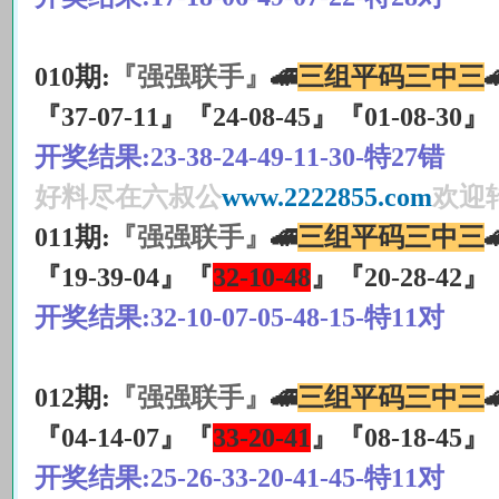
010期:
『强强联手』
🚄
三组平码三中三

『37-07-11』
『24-08-45』『01-08-30』
开奖结果:23-38-24-49-11-30-特27错
好料尽在六叔公
www.2222855.com
欢迎
011期:
『强强联手』
🚄
三组平码三中三

『19-39-04』
『
32-10-48
』『20-28-42』
开奖结果:32-10-07-05-48-15-特11对
012期:
『强强联手』
🚄
三组平码三中三

『04-14-07』
『
33-20-41
』『08-18-45』
开奖结果:25-26-33-20-41-45-特11对