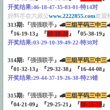
开奖结果:46-18-47-35-03-01-特14对
好料尽在六叔公
www.2222855.com
欢迎
313期:
『强强联手』
🚄
三组平码三中三

『16-19-13』『
49-10-29
』『05-38-19』
开奖结果:03-29-10-39-49-22-特38对
314期:
『强强联手』
🚄
三组平码三中三

『01-32-13』『29-32-38』『16-44-08』
开奖结果:29-44-37-19-26-38-特23错
315期:
『强强联手』
🚄
三组平码三中三

『04-21-09』『29-25-21』『
08-15-19
』