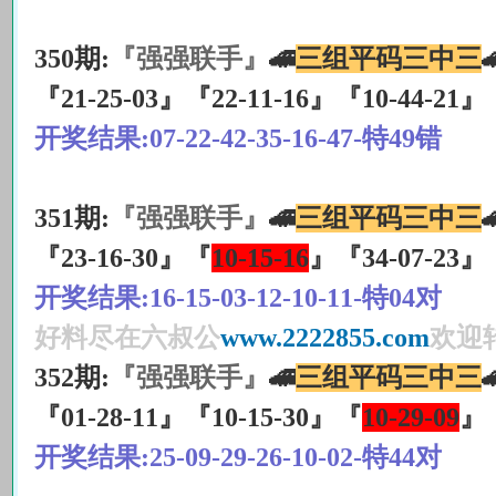
350期:
『强强联手』
🚄
三组平码三中三

『21-25-03』『22-11-16』『10-44-21』
开奖结果:07-22-42-35-16-47-特49错
351期:
『强强联手』
🚄
三组平码三中三

『23-16-30』『
10-15-16
』『34-07-23』
开奖结果:16-15-03-12-10-11-特04对
好料尽在六叔公
www.2222855.com
欢迎
352期:
『强强联手』
🚄
三组平码三中三

『01-28-11』『10-15-30』『
10-29-09
』
开奖结果:25-09-29-26-10-02-特44对