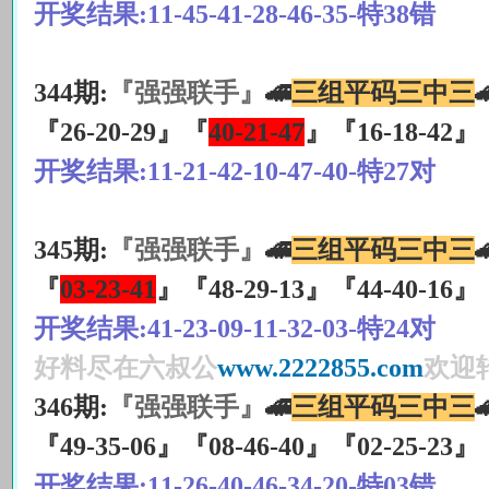
开奖结果:11-45-41-28-46-35-特38错
344期:
『强强联手』
🚄
三组平码三中三

『26-20-29』『
40-21-47
』『16-18-42』
开奖结果:11-21-42-10-47-40-特27对
345期:
『强强联手』
🚄
三组平码三中三

『
03-23-41
』『48-29-13』『44-40-16』
开奖结果:41-23-09-11-32-03-特24对
好料尽在六叔公
www.2222855.com
欢迎
346期:
『强强联手』
🚄
三组平码三中三

『49-35-06』『08-46-40』『02-25-23』
开奖结果:11-26-40-46-34-20-特03错