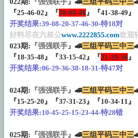
022期:
『强强联手』
🚄
三组平码三中三

『25-46-02』
『
39-08-46
』『41-38-49』
开奖结果:39-08-20-37-46-30-特18对
好料尽在六叔公
www.2222855.com
欢迎
023期:
『强强联手』
🚄
三组平码三中三

『18-35-48』
『33-15-42』『
31-29-36
』
开奖结果:06-29-36-38-18-31-特47对
024期:
『强强联手』
🚄
三组平码三中三

『15-25-20』
『37-31-23』『10-34-11』
开奖结果:10-45-25-15-23-44-特28错
025期:
『强强联手』
🚄
三组平码三中三
