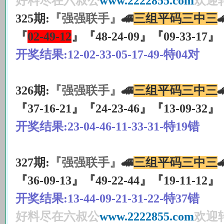
好料尽在六叔公
www.2222855.com
欢迎
325期:
『强强联手』
🚄
三组平码三中三

『
02-49-12
』『48-24-09』『09-33-17』
开奖结果:12-02-33-05-17-49-特04对
326期:
『强强联手』
🚄
三组平码三中三

『37-16-21』『24-23-46』『13-09-32』
开奖结果:23-04-46-11-33-31-特19错
327期:
『强强联手』
🚄
三组平码三中三

『36-09-13』『49-22-44』『19-11-12』
开奖结果:13-44-09-21-31-22-特37错
好料尽在六叔公
www.2222855.com
欢迎