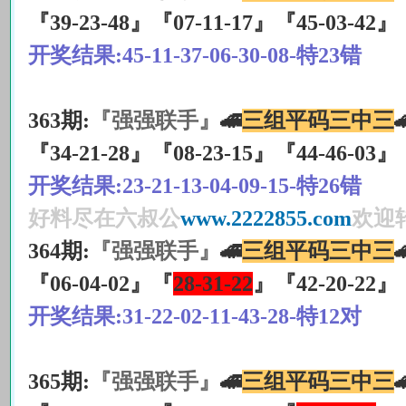
『39-23-48』
『07-11-17』『45-03-42』
开奖结果:45-11-37-06-30-08-特23错
363期:
『强强联手』
🚄
三组平码三中三

『34-21-28』
『08-23-15』『44-46-03』
开奖结果:23-21-13-04-09-15-特26错
好料尽在六叔公
www.2222855.com
欢迎
364期:
『强强联手』
🚄
三组平码三中三

『06-04-02』
『
28-31-22
』『42-20-22』
开奖结果:31-22-02-11-43-28-特12对
365期:
『强强联手』
🚄
三组平码三中三
