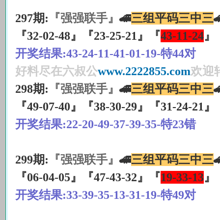
297期:
『强强联手』
🚄
三组平码三中三

『32-02-48』『23-25-21』『
43-11-24
』
开奖结果:43-24-11-41-01-19-特44对
好料尽在六叔公
www.2222855.com
欢迎
298期:
『强强联手』
🚄
三组平码三中三

『49-07-40』『38-30-29』『31-24-21』
开奖结果:22-20-49-37-39-35-特23错
299期:
『强强联手』
🚄
三组平码三中三

『06-04-05』『47-43-32』『
19-33-13
』
开奖结果:33-39-35-13-31-19-特49对