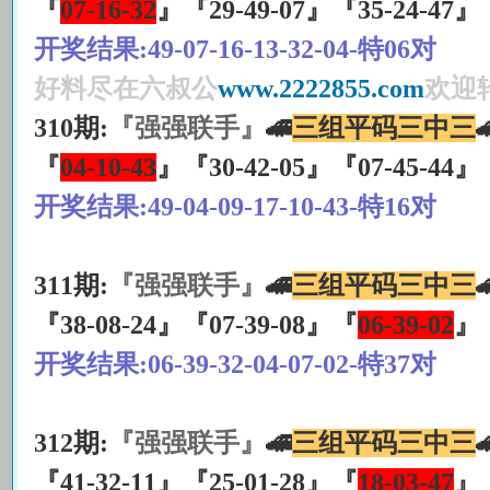
『
07-16-32
』『29-49-07』『35-24-47』
开奖结果:49-07-16-13-32-04-特06对
好料尽在六叔公
www.2222855.com
欢迎
310期:
『强强联手』
🚄
三组平码三中三

『
04-10-43
』『30-42-05』『07-45-44』
开奖结果:49-04-09-17-10-43-特16对
311期:
『强强联手』
🚄
三组平码三中三

『38-08-24』『07-39-08』『
06-39-02
』
开奖结果:06-39-32-04-07-02-特37对
312期:
『强强联手』
🚄
三组平码三中三

『41-32-11』『25-01-28』『
18-03-47
』