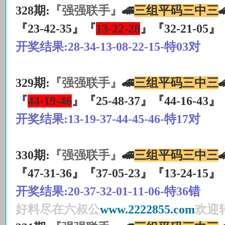
328期:
『强强联手』
🚄
三组平码三中三

『23-42-35』『
13-22-28
』『32-21-05』
开奖结果:28-34-13-08-22-15-特03对
329期:
『强强联手』
🚄
三组平码三中三

『
44-19-46
』『25-48-37』『44-16-43』
开奖结果:13-19-37-44-45-46-特17对
330期:
『强强联手』
🚄
三组平码三中三

『47-31-36』『37-05-23』『13-24-15』
开奖结果:20-37-32-01-11-06-特36错
好料尽在六叔公
www.2222855.com
欢迎