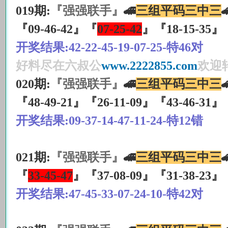
019期:
『强强联手』
🚄
三组平码三中三

『09-46-42』
『
07-25-42
』『18-15-35』
开奖结果:42-22-45-19-07-25-特46对
好料尽在六叔公
www.2222855.com
欢迎
020期:
『强强联手』
🚄
三组平码三中三

『48-49-21』
『26-11-09』『43-46-31』
开奖结果:09-37-14-47-11-24-特12错
021期:
『强强联手』
🚄
三组平码三中三

『
33-45-47
』
『37-08-09』『31-38-23』
开奖结果:47-45-33-07-24-10-特42对